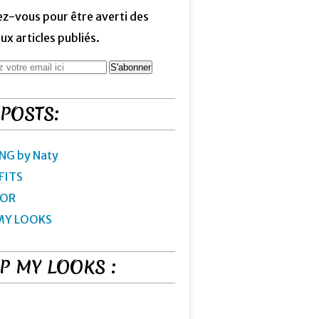
z-vous pour être averti des
x articles publiés.
 POSTS:
NG by Naty
FITS
IOR
MY LOOKS
P MY LOOKS :