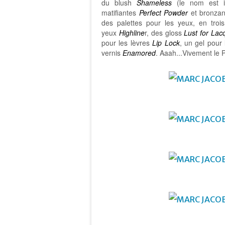
du blush
Shameless
(le nom est i
matifiantes
Perfect Powder
et bronzant
des palettes pour les yeux, en tro
yeux
Highline
r, des gloss
Lust for Lac
pour les lèvres
Lip Lock
, un gel pour 
vernis
Enamored
. Aaah...Vivement le 