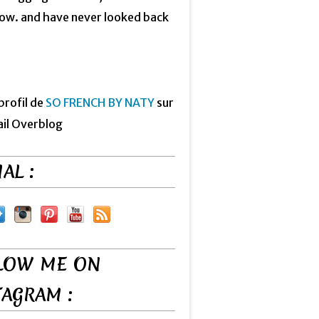
now. and have never looked back
 profil de
SO FRENCH BY NATY
sur
ail Overblog
AL :
LOW ME ON
TAGRAM :