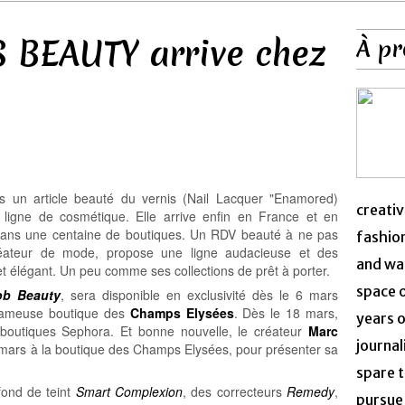
BEAUTY arrive chez
À pr
ns un article beauté du vernis (Nail Lacquer "Enamored)
creativ
 ligne de cosmétique. Elle arrive enfin en France et en
ns une centaine de boutiques. Un RDV beauté à ne pas
fashion
éateur de mode, propose une ligne audacieuse et des
and was
 et élégant. Un peu comme ses collections de prêt à porter.
space 
ob Beauty
, sera disponible en exclusivité dès le 6 mars
fameuse boutique des
Champs Elysées
. Dès le 18 mars,
years o
 boutiques Sephora. Et bonne nouvelle, le créateur
Marc
journal
3 mars à la boutique des Champs Elysées, pour présenter sa
spare t
ond de teint
Smart Complexion
, des correcteurs
Remedy
,
pursue 