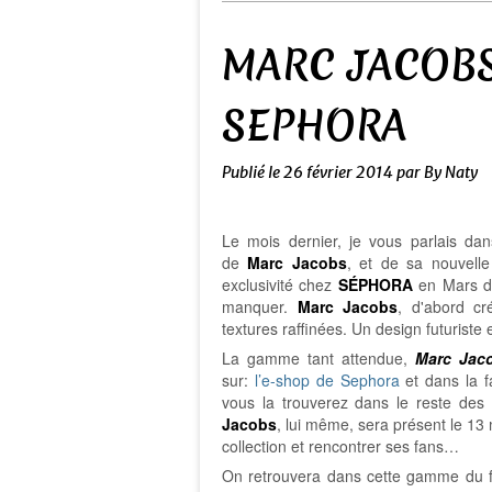
MARC JACOBS 
SEPHORA
Publié le
26 février 2014
par By Naty
Le mois dernier, je vous parlais da
de
Marc Jacobs
, et de sa nouvelle
exclusivité chez
SÉPHORA
en Mars da
manquer.
Marc Jacobs
, d'abord
cr
textures raffinées. Un design futuriste
La gamme tant attendue,
Marc Jac
sur:
l’e-shop de Sephora
et dans la 
vous la trouverez dans le reste des
Jacobs
, lui même, sera présent le 1
collection et rencontrer ses fans…
On retrouvera dans cette gamme du f