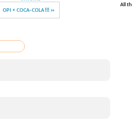
All t
OPI + COCA-COLA !!! »