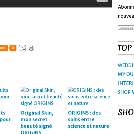
Abonne
nouveau
TOP
ost
0
WEDDI
MY OU
INTER
SHOP 
SHO
ts
Original Skin,
ORIGINS : des
 pour
mon secret
soins entre
beauté signé
science et nature
ORIGINS