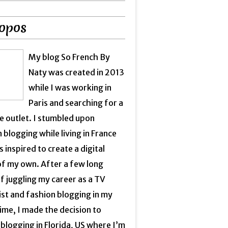
opos
My blog So French By
Naty was created in 2013
while I was working in
Paris and searching for a
e outlet. I stumbled upon
 blogging while living in France
 inspired to create a digital
of my own. After a few long
f juggling my career as a TV
ist and fashion blogging in my
ime, I made the decision to
blogging in Florida, US where I’m