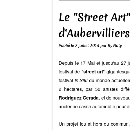
Le "Street Art
d'Aubervilliers
Publié le
2 juillet 2014
par By Naty
Depuis le 17 Mai et jusqu'au 27 jui
festival de "
street art
" gigantesq
festival
In Situ
du monde actuelleme
2 hectares, par 50 artistes di
Rodriguez Gerada
, et de nouvea
ancienne casse automobile pour dév
Un projet fou et hors du commun,