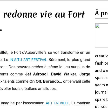
" redonne vie au Fort
À pr
.
llet, le Fort d'Aubervilliers se voit transformé en un
creativ
ue: Le
Sûrement, le plus grand
IN SITU ART FESTIVAL
fashion
nt. Des oeuvres créées à même le lieu sur plus de
and was
fférents comme
Jef Aérosol
,
David Walker
,
Jorge
space 
ux talents comme
On Off
,
Borando
... ont envahi cette
years o
oiler leurs créations artistiques.
journal
spare t
 imaginé par l'association
. L'urbaniste
ART EN VILLE
pursue 