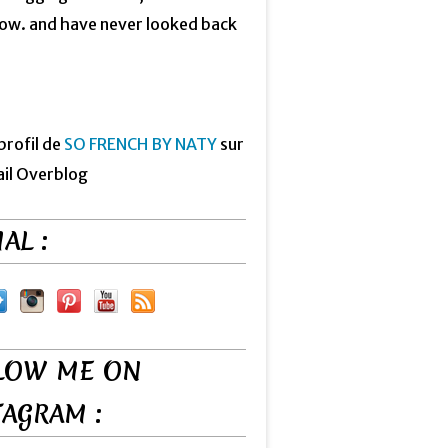
now. and have never looked back
 profil de
SO FRENCH BY NATY
sur
ail Overblog
AL :
LOW ME ON
TAGRAM :