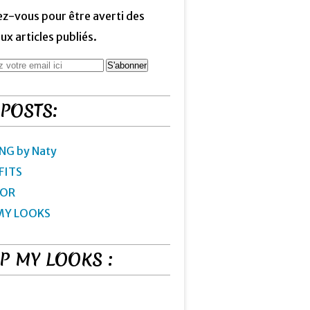
z-vous pour être averti des
x articles publiés.
 POSTS:
NG by Naty
FITS
IOR
MY LOOKS
P MY LOOKS :