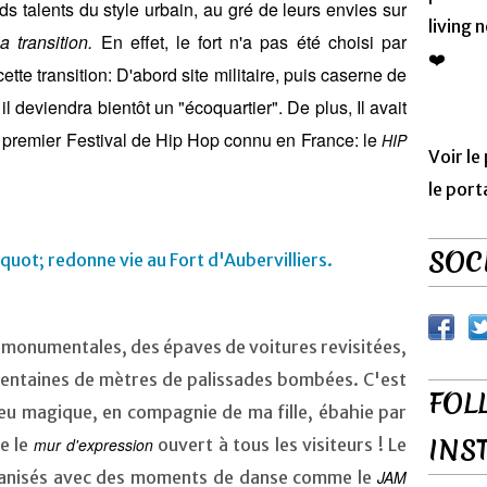
ds talents du style urbain, au gré de leurs envies sur
living 
la transition.
En effet, le fort n'a pas été choisi par
❤️
tte transition: D'abord site militaire, puis caserne de
 deviendra bientôt un "écoquartier". De plus, Il avait
premier Festival de Hip Hop connu en France: le
HIP
Voir le
le port
SOCI
 monumentales, des épaves de voitures revisitées,
centaines de mètres de palissades bombées. C'est
FOL
lieu magique, en compagnie de ma fille, ébahie par
INS
ue le
mur d'expression
ouvert à tous les visiteurs ! Le
anisés avec des moments de danse comme le
JAM