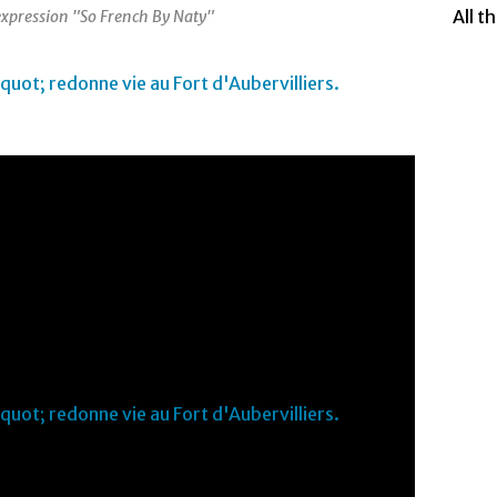
All t
expression "So French By Naty"