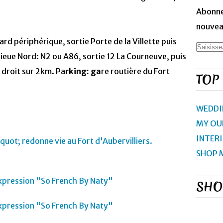
Abonne
nouveau
ard périphérique, sortie Porte de la Villette puis
lieue Nord: N2 ou A86, sortie 12 La Courneuve, puis
t droit sur 2km. Pa
rking: ga
re routière du Fort
TOP
WEDDI
MY OU
INTER
SHOP 
SHO