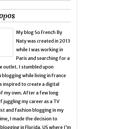
opos
My blog So French By
Naty was created in 2013
while I was working in
Paris and searching for a
e outlet. I stumbled upon
 blogging while living in France
 inspired to create a digital
of my own. After a few long
f juggling my career as a TV
ist and fashion blogging in my
ime, I made the decision to
blogging in Florida, US where I’m