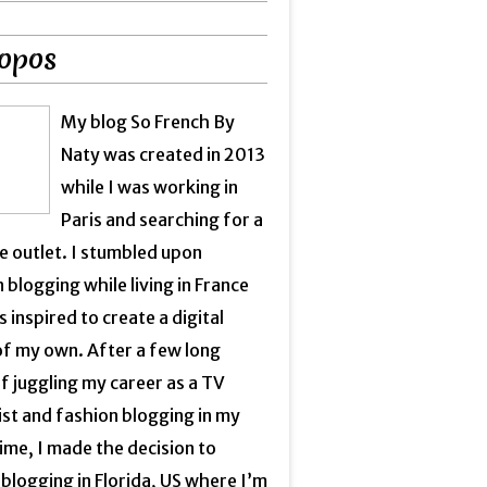
opos
My blog So French By
Naty was created in 2013
while I was working in
Paris and searching for a
e outlet. I stumbled upon
 blogging while living in France
 inspired to create a digital
of my own. After a few long
f juggling my career as a TV
ist and fashion blogging in my
ime, I made the decision to
blogging in Florida, US where I’m