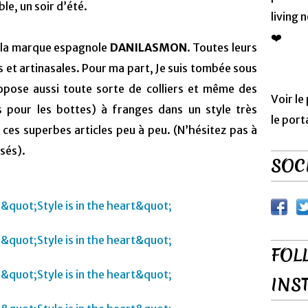
le, un soir d’été.
living 
❤️
la marque espagnole
DANILASMON
. Toutes leurs
s et artinasales. Pour ma part, Je suis tombée sous
e aussi toute sorte de colliers et même des
Voir le
pour les bottes) à franges dans un style très
le port
ces superbes articles peu à peu. (N’hésitez pas à
sés).
SOCI
FOL
INS