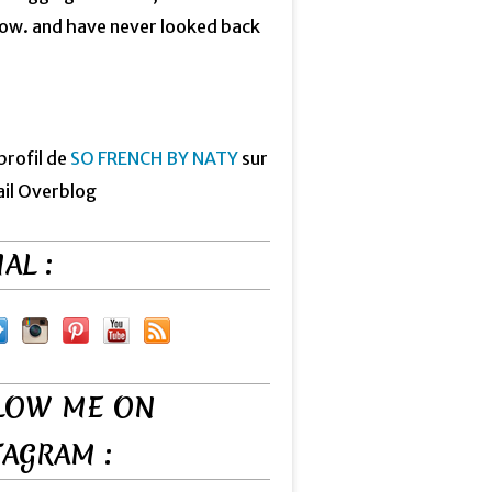
now. and have never looked back
 profil de
SO FRENCH BY NATY
sur
ail Overblog
AL :
LOW ME ON
TAGRAM :