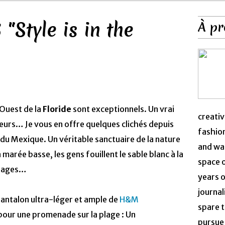
"Style is in the
À pr
 Ouest de la
Floride
sont exceptionnels. Un vrai
creativ
leurs… Je vous en offre quelques clichés depuis
fashion
e du Mexique. Un véritable sanctuaire de la nature
and was
 marée basse, les gens fouillent le sable blanc à la
space 
llages…
years o
journal
pantalon ultra-léger et ample de
H&M
spare t
our une promenade sur la plage : Un
pursue 