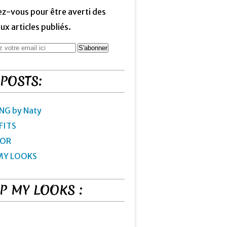
z-vous pour être averti des
x articles publiés.
 POSTS:
NG by Naty
FITS
IOR
MY LOOKS
P MY LOOKS :