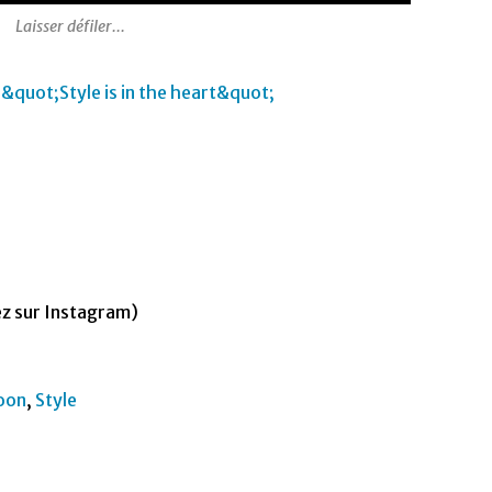
Laisser défiler...
z sur Instagram)
oon
,
Style