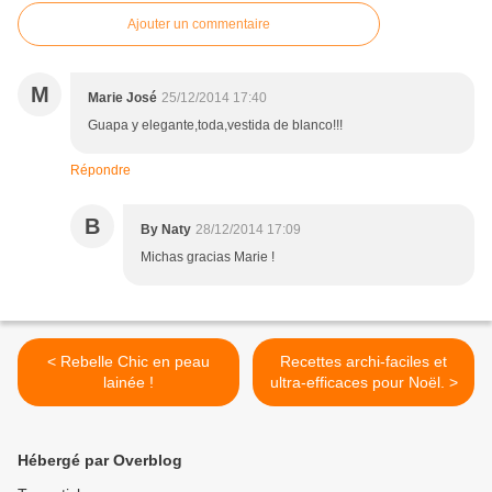
Ajouter un commentaire
M
Marie José
25/12/2014 17:40
Guapa y elegante,toda,vestida de blanco!!!
Répondre
B
By Naty
28/12/2014 17:09
Michas gracias Marie !
< Rebelle Chic en peau
Recettes archi-faciles et
lainée !
ultra-efficaces pour Noël. >
Hébergé par Overblog