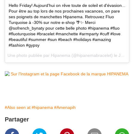
Hello Friday! Aujourd'hui on rêve toute de soleil et d'évasion...
Pour être au top lors de nos prochaines vacances, on pare
ses poignets de manchettes Hipanema. Retrouvez Fluo
Turquoise à -30% sur notre e-shop 🌴✨ Merci
@sofrench_bynaty pour cette belle photo #hipanema #fluo
#fluoturquoise #bracelet #manchette #armparty #cuff #love
#beautiful #summer #sun #beach #holidays #amazing
#fashion #gypsy
Une photo publiée par Hipanema (@hipanemabracelet) le
Janv. 9, 2015 at 12:42 PST
#Also seen at
#hipanema
#Amenapih
Partager