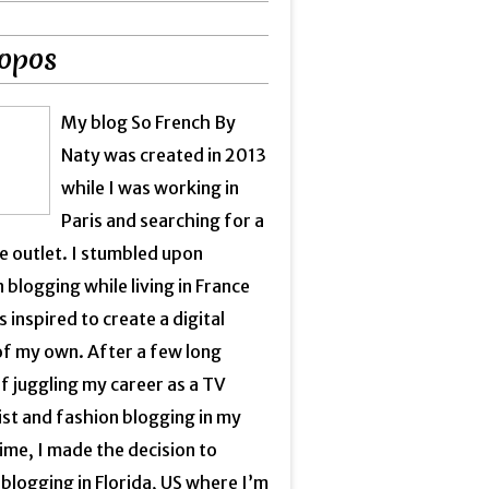
opos
My blog So French By
Naty was created in 2013
while I was working in
Paris and searching for a
e outlet. I stumbled upon
 blogging while living in France
 inspired to create a digital
of my own. After a few long
f juggling my career as a TV
ist and fashion blogging in my
ime, I made the decision to
blogging in Florida, US where I’m