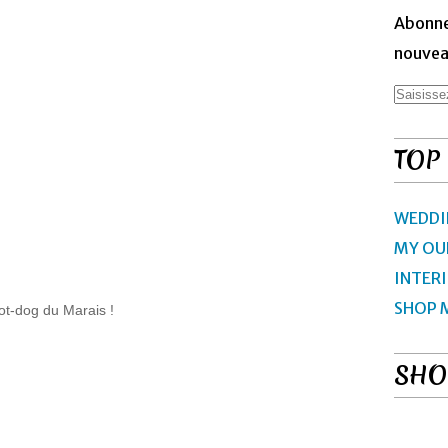
Abonne
nouveau
TOP
WEDDI
MY OU
INTER
SHOP 
ot-dog du Marais !
SHO