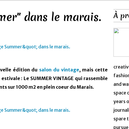
er" dans le marais.
À pr
creativ
uvelle édition du
salon du vintage
, mais cette
fashion
ôt estivale : Le SUMMER VINTAGE qui rassemble
and was
nts sur 1000 m2 en plein coeur du Marais.
space 
years o
journal
spare t
pursue 