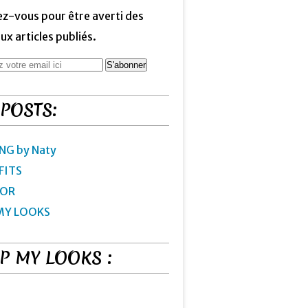
z-vous pour être averti des
x articles publiés.
 POSTS:
NG by Naty
FITS
IOR
MY LOOKS
P MY LOOKS :