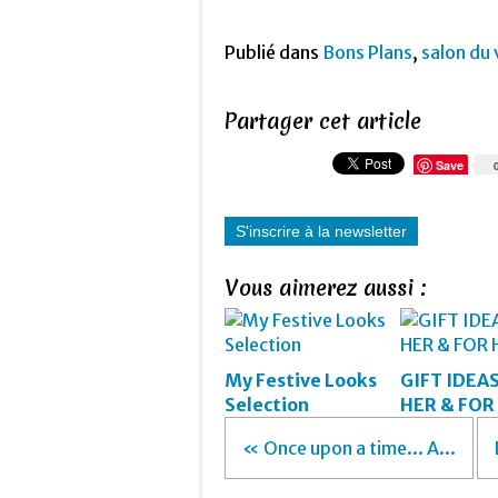
Publié dans
Bons Plans
,
salon du 
Partager cet article
Save
S'inscrire à la newsletter
Vous aimerez aussi :
My Festive Looks
GIFT IDEA
Selection
HER & FOR
« Once upon a time... A...