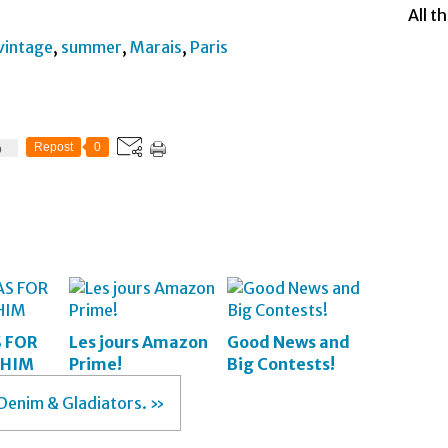
All t
vintage
,
summer
,
Marais
,
Paris
Repost
0
0
S FOR
Les jours Amazon
Good News and
 HIM
Prime!
Big Contests!
Denim & Gladiators. »