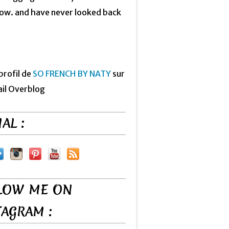
now. and have never looked back
 profil de
SO FRENCH BY NATY
sur
ail Overblog
AL :
LOW ME ON
TAGRAM :