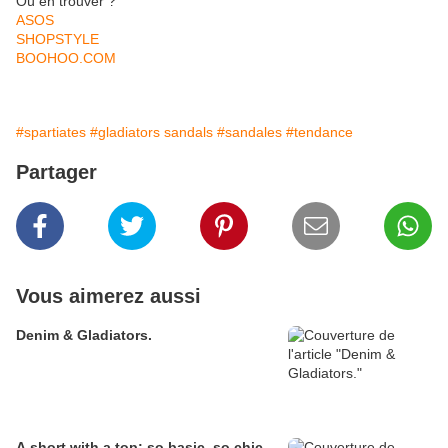
Où en trouver ?
ASOS
SHOPSTYLE
BOOHOO.COM
#spartiates
#gladiators sandals
#sandales
#tendance
Partager
Vous aimerez aussi
Denim & Gladiators.
A short with a top: so basic, so chic