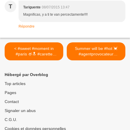
T
Tariguente
08/07/2015 13:47
Magnificas, y a ti te van percectamente!!!!
Répondre
< #sweet #moment in
Summer will be #hot 💓
#paris 🍧🔝 #carette
#agentprovocateur
#icecream #fresh #delicious
@themissap
#glace #love #sunday
#SexyThingsComeInPinkBo
#weekend #bestmoment (à
xes #showmeyourap
Hébergé par Overblog
Carette)
#Summer #pink #love >
Top articles
Pages
Contact
Signaler un abus
C.G.U.
Cookies et données personnelles