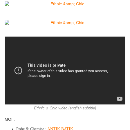
Ethnic & Chic video (english subtitle)
MOI :​​
Robe & Chemise :
ANTIK BATIK