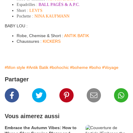
Espadrilles :
BALL PAGÈS & A.P.C.
Short :
LEVI'S
Pochette :
NINA KAUFMANN
BABY LOU :
Robe, Chemise & Short :
ANTIK BATIK
Chaussures :
KICKERS
#Mon style
#Antik Batik
#bohochic
#boheme
#boho
#Voyage
Partager
Vous aimerez aussi
Embrace the Autumn Vibes: How to