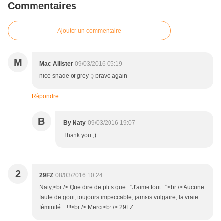
Commentaires
Ajouter un commentaire
M
Mac Allister
09/03/2016 05:19
nice shade of grey ;) bravo again
Répondre
B
By Naty
09/03/2016 19:07
Thank you ;)
2
29FZ
08/03/2016 10:24
Naty,<br /> Que dire de plus que : "J'aime tout..."<br /> Aucune
faute de gout, toujours impeccable, jamais vulgaire, la vraie
féminité ...!!!<br /> Merci<br /> 29FZ