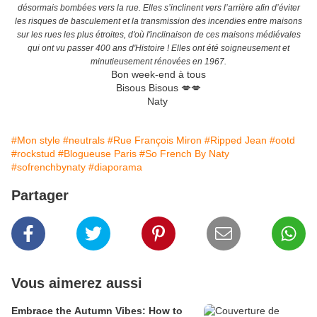
désormais bombées vers la rue. Elles s’inclinent vers l’arrière afin d’éviter
les risques de basculement et la transmission des incendies entre maisons
sur les rues les plus étroites, d'où l'inclinaison de ces maisons médiévales
qui ont vu passer 400 ans d'Histoire ! Elles ont été soigneusement et
minutieusement rénovées en 1967.
Bon week-end à tous
Bisous Bisous 💋💋
Naty
#Mon style
#neutrals
#Rue François Miron
#Ripped Jean
#ootd
#rockstud
#Blogueuse Paris
#So French By Naty
#sofrenchbynaty
#diaporama
Partager
Vous aimerez aussi
Embrace the Autumn Vibes: How to