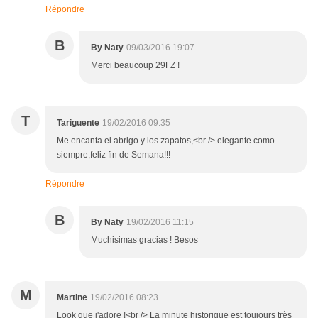
Répondre
B
By Naty
09/03/2016 19:07
Merci beaucoup 29FZ !
T
Tariguente
19/02/2016 09:35
Me encanta el abrigo y los zapatos,<br /> elegante como
siempre,feliz fin de Semana!!!
Répondre
B
By Naty
19/02/2016 11:15
Muchisimas gracias ! Besos
M
Martine
19/02/2016 08:23
Look que j'adore !<br /> La minute historique est toujours très