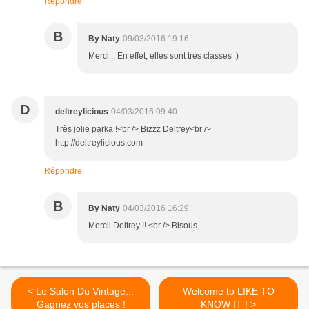
Répondre
B
By Naty
09/03/2016 19:16
Merci... En effet, elles sont très classes ;)
D
deltreylicious
04/03/2016 09:40
Très jolie parka !<br /> Bizzz Deltrey<br />
http://deltreylicious.com
Répondre
B
By Naty
04/03/2016 16:29
Mercii Deltrey !! <br /> Bisous
< Le Salon Du Vintage...
Welcome to LIKE TO
Gagnez vos places !
KNOW IT ! >