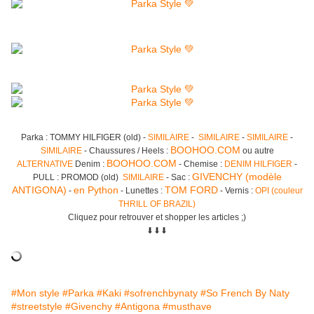
Parka : TOMMY HILFIGER (old) -
SIMILAIRE
-
SIMILAIRE
-
SIMILAIRE
-
BOOHOO.COM
SIMILAIRE
- Chaussures / Heels :
ou autre
BOOHOO.COM
ALTERNATIVE
Denim :
- Chemise :
DENIM HILFIGER
-
GIVENCHY (modèle
PULL : PROMOD (old)
SIMILAIRE
- Sac :
ANTIGONA)
en Python
TOM FORD
-
- Lunettes :
- Vernis :
OPI (couleur
THRILL OF BRAZIL)
Cliquez pour retrouver et shopper les articles ;)
⬇︎⬇︎⬇︎
#Mon style
#Parka
#Kaki
#sofrenchbynaty
#So French By Naty
#streetstyle
#Givenchy
#Antigona
#musthave