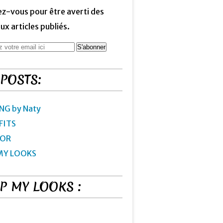
z-vous pour être averti des
x articles publiés.
 POSTS:
NG by Naty
FITS
IOR
MY LOOKS
P MY LOOKS :