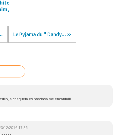
hite
nim,
..
Le Pyjama du " Dandy... »
tilo,la chaqueta es preciosa me encanta!!!
23/12/2016 17:36