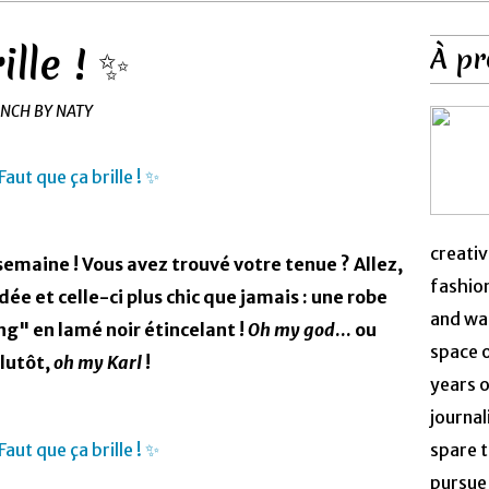
ille ! ✨
À pr
ENCH BY NATY
creativ
 semaine ! Vous avez trouvé votre tenue ? Allez,
fashion
dée et celle-ci plus chic que jamais : une robe
and was
ng" en lamé noir étincelant !
Oh my god
... ou
space 
lutôt,
oh my Karl
!
years o
journal
spare t
pursue 