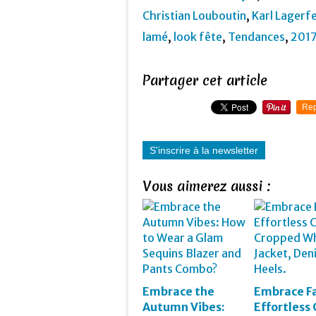
Christian Louboutin
,
Karl Lagerf
lamé
,
look fête
,
Tendances
,
201
Partager cet article
Rep
S'inscrire à la newsletter
Vous aimerez aussi :
Embrace the
Embrace Fa
Autumn Vibes:
Effortless 