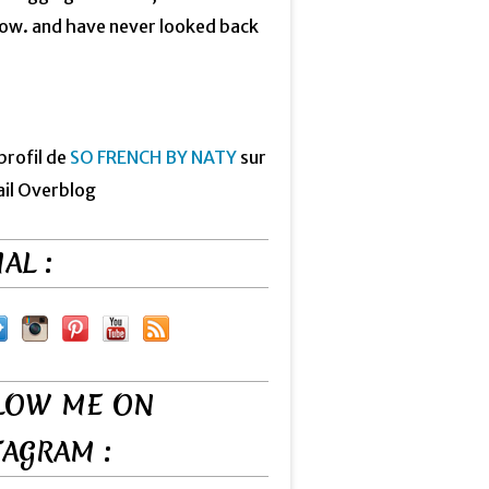
now. and have never looked back
 profil de
SO FRENCH BY NATY
sur
ail Overblog
AL :
LOW ME ON
TAGRAM :