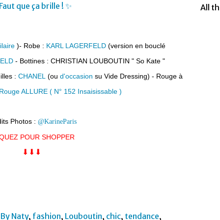
All t
ilaire
)- Robe :
KARL LAGERFELD
(version en bouclé
FELD
- Bottines : CHRISTIAN LOUBOUTIN
" So Kate "
illes :
CHANEL
(ou
d'occasion
su Vide Dressing) - Rouge à
Rouge ALLURE ( N° 152 Insaisissable )
its Photos :
@KarineParis
IQUEZ POUR SHOPPER
⬇︎⬇︎⬇︎
 By Naty
,
fashion
,
Louboutin
,
chic
,
tendance
,