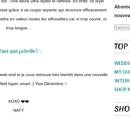
 ton : Une allure
ultra-stylée
et raffinée.
En effet, ce style
Abonne
lesse grâce à sa coupe seyante qui structure efficacement
nouveau
ttre en valeur toutes les silhouettes car ni trop courte, ni
trop longue...
TOP
WEDDI
MY OU
week-end et je vous retrouve très bientôt dans une nouvelle
INTER
rfeld
hyper smart
;) Vive Décembre ✨
SHOP 
XOXO ❤️❤️
SHO
NATY