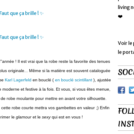
living 
❤️
Voir le
le port
l''année ! Il est vrai que la robe reste la favorite des tenues
SOCI
plus originale... Même si la matière est souvent cataloguée
obe
Karl Lagerfeld
en bouclé (
en bouclé scintillant
), ajustée
e moderne et festive à la fois. Et vous, si vous êtes menue,
e de robe moulante pour mettre en avant votre silhouette.
, cette robe courte mettra vos gambettes en valeur ;) Enfin
FOL
rimer le
glamour
et le
sexy
qui est en vous !
INS