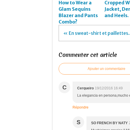
How to Wear a
Cropped W
Glam Sequins
Jacket, De
Blazer and Pants
and Heels.
Combo?
« En sweat-shirt et paillettes.
Commenter cet article
Ajouter un commentaire
C
Cerqueiro
19/12/2016 16:49
La elegancia en persona,mucho es
Répondre
S
SO FRENCH BY NATY