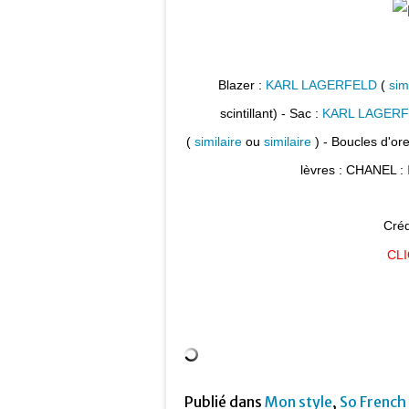
Blazer :
KARL LAGERFELD
(
sim
scintillant) -
Sac :
KARL LAGER
(
similaire
ou
similaire
) - Boucles d'ore
lèvres : CHANEL :
Créd
CL
Publié dans
Mon style
,
So French