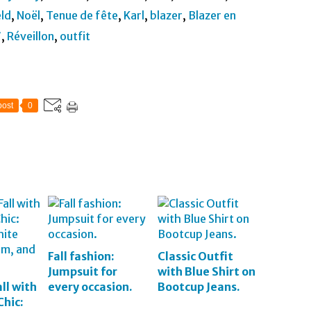
eld
,
Noël
,
Tenue de fête
,
Karl
,
blazer
,
Blazer en
7
,
Réveillon
,
outfit
ost
0
Fall fashion:
Classic Outfit
Jumpsuit for
with Blue Shirt on
ll with
every occasion.
Bootcup Jeans.
Chic: