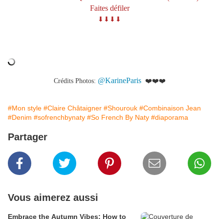
Faites défiler
⬇︎⬇︎⬇︎⬇︎
@KarineParis
Crédits Photos:
❤️❤️❤️
#Mon style
#Claire Châtaigner
#Shourouk
#Combinaison Jean
#Denim
#sofrenchbynaty
#So French By Naty
#diaporama
Partager
Vous aimerez aussi
Embrace the Autumn Vibes: How to