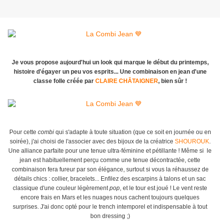
Je vous propose aujourd'hui un look qui marque le début du printemps,
histoire d'égayer un peu vos esprits... Une combinaison en jean d'une
classe folle créée par
CLAIRE CHÂTAIGNER
, bien sûr !
Pour cette
combi
qui s'adapte à toute situation (que ce soit en journée ou en
soirée), j'ai choisi de l'associer avec des bijoux de la créatrice
SHOUROUK
.
Une alliance parfaite pour une tenue ultra-féminine et pétillante ! Même si le
jean est habituellement perçu comme une tenue décontractée, cette
combinaison fera fureur par son élégance, surtout si vous la réhaussez de
détails chics : collier, bracelets... Enfilez des escarpins à talons et un sac
classique d'une couleur légèrement
pop
, et le tour est joué ! Le vent reste
encore frais en Mars et les nuages nous cachent toujours quelques
surprises. J'ai donc opté pour le trench intemporel et indispensable à tout
bon dressing ;)