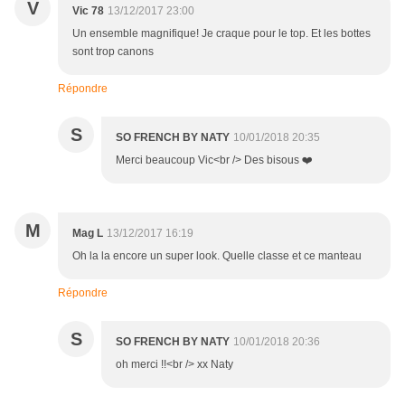
V
Vic 78
13/12/2017 23:00
Un ensemble magnifique! Je craque pour le top. Et les bottes
sont trop canons
Répondre
S
SO FRENCH BY NATY
10/01/2018 20:35
Merci beaucoup Vic<br /> Des bisous ❤️
M
Mag L
13/12/2017 16:19
Oh la la encore un super look. Quelle classe et ce manteau
Répondre
S
SO FRENCH BY NATY
10/01/2018 20:36
oh merci !!<br /> xx Naty