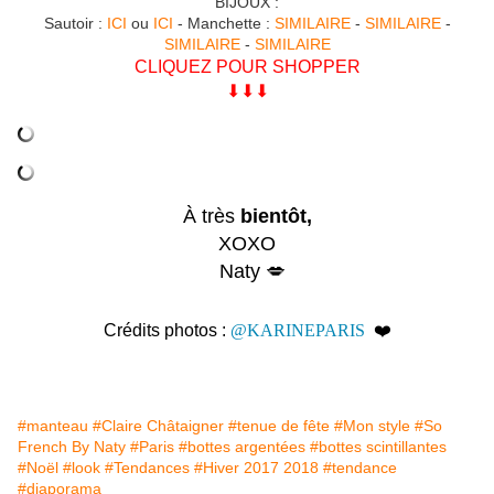
BIJOUX :
Sautoir :
ICI
ou
ICI
- Manchette :
SIMILAIRE
-
SIMILAIRE
-
SIMILAIRE
-
SIMILAIRE
CLIQUEZ POUR SHOPPER
⬇︎⬇︎⬇︎
À très
bientôt,
XOXO
Naty 💋
Crédits photos :
@KARINEPARIS
❤️
#manteau
#Claire Châtaigner
#tenue de fête
#Mon style
#So
French By Naty
#Paris
#bottes argentées
#bottes scintillantes
#Noël
#look
#Tendances
#Hiver 2017 2018
#tendance
#diaporama