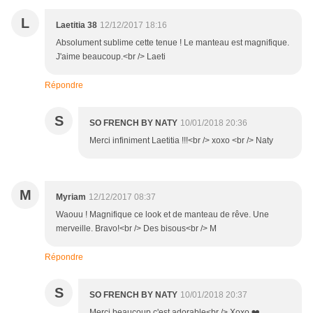
L
Laetitia 38
12/12/2017 18:16
Absolument sublime cette tenue ! Le manteau est magnifique.
J'aime beaucoup.<br /> Laeti
Répondre
S
SO FRENCH BY NATY
10/01/2018 20:36
Merci infiniment Laetitia !!!<br /> xoxo <br /> Naty
M
Myriam
12/12/2017 08:37
Waouu ! Magnifique ce look et de manteau de rêve. Une
merveille. Bravo!<br /> Des bisous<br /> M
Répondre
S
SO FRENCH BY NATY
10/01/2018 20:37
Merci beaucoup c'est adorable<br /> Xoxo ❤️