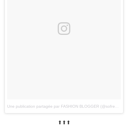
Une publication partagée par FASHION BLOGGER (@sofrench_bynaty)
⬆︎⬆︎⬆︎