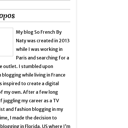
opos
My blog So French By
Naty was created in 2013
while I was working in
Paris and searching for a
e outlet. I stumbled upon
 blogging while living in France
 inspired to create a digital
of my own. After a few long
f juggling my career as a TV
ist and fashion blogging in my
ime, I made the decision to
blogging in Florida, US where I’m