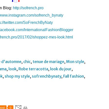
⬇︎
⬇︎
⬇︎
n Blog:
http://sofrench.pro
//www.instagram.com/sofrench_bynaty
s://twitter.com/SoFrenchByNaty
.facebook.com/InternationalFashionBlogger
sofrench.pro/2017/02/shoppez-mes-look.html
 d'automne
,
chic
,
tenue de mariage
,
Mon style
,
ama
,
look
,
Robe terracotta
,
look du jour
,
ok
,
shop my style
,
sofrenchbynaty
,
Fall fashion
,
ost
0