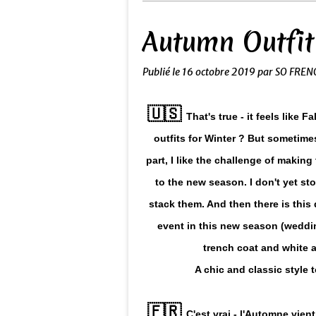
Autumn Outfit
Publié le
16 octobre 2019
par SO FREN
🇺🇸
That's true - it feels like 
outfits for Winter ? But sometimes
part, I like the challenge of maki
to the new season. I don't yet sto
stack them. And then there is this 
event in this new season (wedding
trench coat and white a
A chic and classic style
🇫🇷
C'est vrai - l'Automne vie