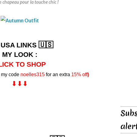
n chapeau pour la touche chic !
🇺🇸
USA LINKS
MY LOOK :
LICK TO SHOP
e my code
noelles315
for an extra
15% off
)
⬇︎⬇︎⬇︎
Subs
aler