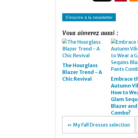
S'inscrire à la newsletter
Vous aimerez aussi :
The Hourglass
Blazer Trend - A
Chic Revival
Embrace t
Autumn Vi
How to Wea
Glam Sequ
Blazer and
Combo?
« My Fall Dresses selection