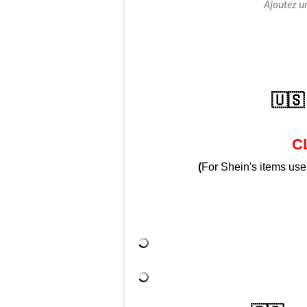
Ajoutez u
🇺🇸
C
(
For Shein's items us