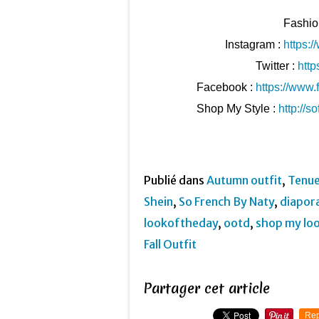
Fashio
Instagr
am :
https:
Twitter :
http
Facebook :
https://www
Shop My Style :
http://
Publié dans
Autumn outfit
,
Tenue
Shein
,
So French By Naty
,
diapor
lookoftheday
,
ootd
,
shop my lo
Fall Outfit
Partager cet article
Rep