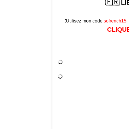
🇫🇷
LI
(Utilisez mon code
sofrench15
CLIQU