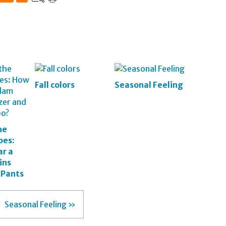
Fall colors
Seasonal Feeling
he
bes:
r a
ins
 Pants
Seasonal Feeling »