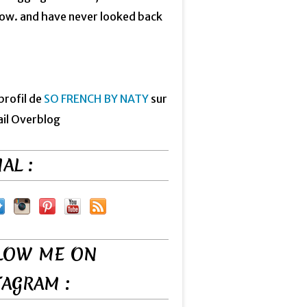
now. and have never looked back
 profil de
SO FRENCH BY NATY
sur
ail Overblog
AL :
LOW ME ON
TAGRAM :