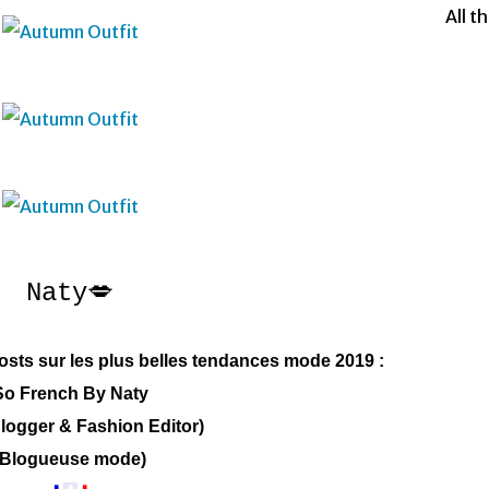
All t
Naty💋
osts sur les plus belles tendances mode 2019 :
So French By Naty
Blogger & Fashion Editor)
(Blogueuse mode)