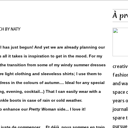
À pr
CH BY NATY
Fall has just begun! And yet we are already planning our
 all it takes is inspiration to get in the mood. For my
ng the transition from some of my windy summer dresses
creativ
re light clothing and sleeveless shirts; I use them to
fashion
dress in the colours of autumn.... Ideal for any special
and was
, evening, cocktail...) That I can easily wear with a
space 
years o
nkle boots in case of rain or cold weather.
journal
 to enhance our
Pretty Woman
side... I love it!
spare t
pursue 
nt juste de commencer... Et déjà, nous sommes en train