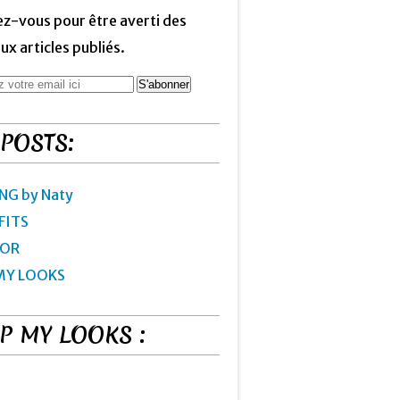
z-vous pour être averti des
x articles publiés.
 POSTS:
NG by Naty
FITS
IOR
MY LOOKS
P MY LOOKS :