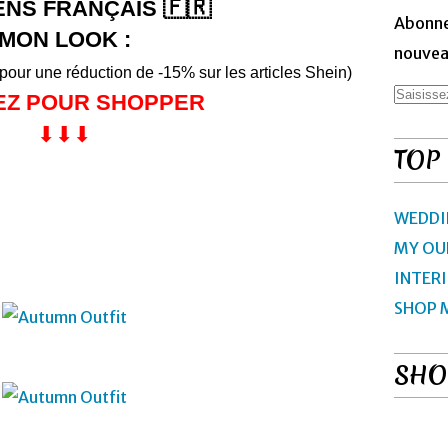
🇫🇷
ENS FRANÇAIS
Abonne
MON LOOK :
nouveau
pour une réduction de -15%
sur les articles
Shein)
EZ POUR SHOPPER
⬇︎⬇︎⬇︎
TOP
WEDDI
MY OU
INTER
SHOP 
SHO