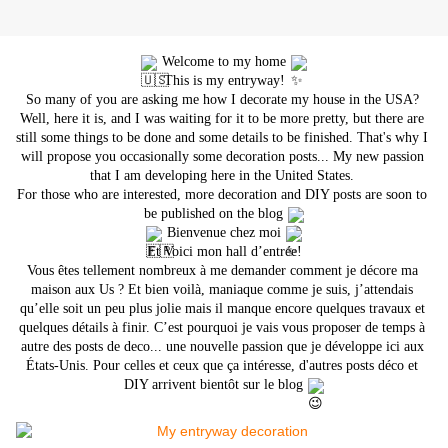
 Welcome to my home 
This is my entryway!
So many of you are asking me how I decorate my house in the USA? 
Well, here it is, and I was waiting for it to be more pretty, but there are 
still some things to be done and some details to be finished. That's why I 
will propose you occasionally some decoration posts... My new passion 
that I am developing here in the United States. 
For those who are interested, more decoration and DIY posts are soon to 
be published on the blog 
 Bienvenue chez moi 
Et Voici mon hall d’entrée!
Vous êtes tellement nombreux à me demander comment je décore ma 
maison aux Us ? Et bien voilà, maniaque comme je suis, j’attendais 
qu’elle soit un peu plus jolie mais il manque encore quelques travaux et 
quelques détails à finir. C’est pourquoi je vais vous proposer de temps à 
autre des posts de deco... une nouvelle passion que je développe ici aux 
États-Unis. Pour celles et ceux que ça intéresse, d'autres posts déco et 
DIY arrivent bientôt sur le blog 