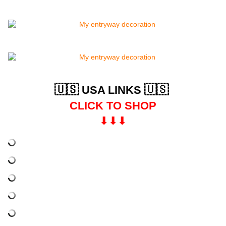
🇺🇸
🇺🇸
USA LINKS
CLICK TO SHOP
⬇︎⬇︎⬇︎