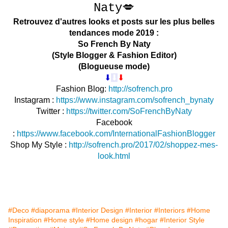
Naty💋
Retrouvez d'autres looks et posts sur les plus belles
tendances mode 2019 :
So French By Naty
(Style Blogger & Fashion Editor)
(Blogueuse mode)
⬇︎
⬇︎
⬇︎
Fashion Blog:
http://sofrench.pro
Instagr
am :
https://www.instagram.com/sofrench_bynaty
Twitter :
https://twitter.com/SoFrenchByNaty
Facebook
:
https://www.facebook.com/InternationalFashionBlogger
Shop My Style :
http://sofrench.pro/2017/02/shoppez-mes-
look.html
#Deco
#diaporama
#Interior Design
#Interior
#Interiors
#Home
Inspiration
#Home style
#Home design
#hogar
#Interior Style