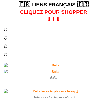
🇫🇷
🇫🇷
LIENS FRANÇAIS
CLIQUEZ POUR SHOPPER
⬇︎⬇︎⬇︎
Bella
Bella loves to play modeling ;)