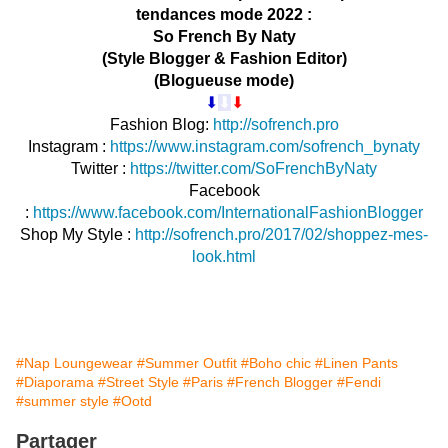
tendances mode 2022 :
So French By Naty
(Style Blogger & Fashion Editor)
(Blogueuse mode)
⬇︎
⬇︎
⬇︎
Fashion Blog:
http://sofrench.pro
Instagr
am :
https://www.instagram.com/sofrench_bynaty
Twitter :
https://twitter.com/SoFrenchByNaty
Facebook
:
https://www.facebook.com/InternationalFashionBlogger
Shop My Style :
http://sofrench.pro/2017/02/shoppez-mes-
look.html
#Nap Loungewear
#Summer Outfit
#Boho chic
#Linen Pants
#Diaporama
#Street Style
#Paris
#French Blogger
#Fendi
#summer style
#Ootd
Partager