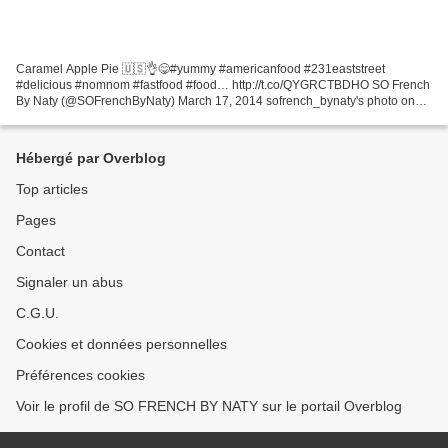
Caramel Apple Pie 🇺🇸👌😋#yummy #americanfood #231eaststreet
#delicious #nomnom #fastfood #food… http://t.co/QYGRCTBDHO SO French
By Naty (@SOFrenchByNaty) March 17, 2014 sofrench_bynaty's photo on
Instagram
Hébergé par Overblog
Top articles
Pages
Contact
Signaler un abus
C.G.U.
Cookies et données personnelles
Préférences cookies
Voir le profil de SO FRENCH BY NATY sur le portail Overblog