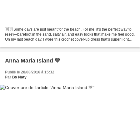
🇺🇸 Some days are just meant for the beach. For me, it’s the perfect way to
reset—barefoot in the sand, salty air, and easy looks that make me feel good.
On my last beach day, I wore this crochet cover-up dress that’s super light
and effortless. It’s the...
Anna Maria Island 💚
Publié le 28/08/2016 à 15:32
Par
By Naty