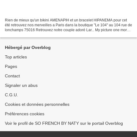
Rien de mieux qu'un bikini AMENAPIH et un bracelet HIPANEMA pour cet
été retrouvez nos merveilles a Paris dans la boutique "Le 104" au 104 rue de
lonchamps 75016 Retrouvez notre couple adoré Lar... My picture one more
time !!! Merci Hipanema <3 <3 <3...
Hébergé par Overblog
Top articles
Pages
Contact
Signaler un abus
C.G.U.
Cookies et données personnelles
Préférences cookies
Voir le profil de SO FRENCH BY NATY sur le portail Overblog