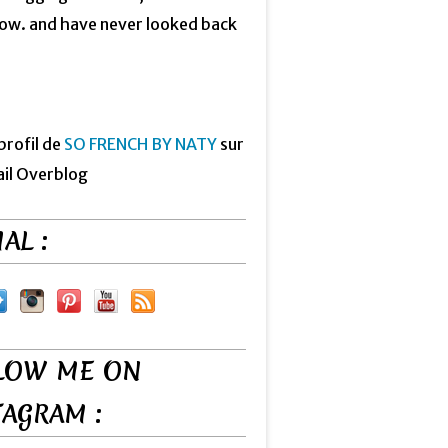
now. and have never looked back
 profil de
SO FRENCH BY NATY
sur
ail Overblog
AL :
LOW ME ON
TAGRAM :