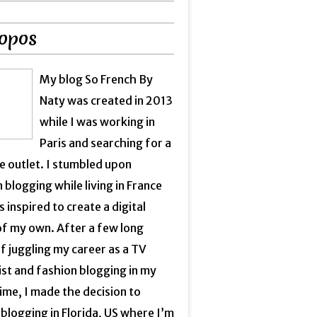
opos
My blog So French By
Naty was created in 2013
while I was working in
Paris and searching for a
e outlet. I stumbled upon
 blogging while living in France
 inspired to create a digital
of my own. After a few long
f juggling my career as a TV
ist and fashion blogging in my
ime, I made the decision to
blogging in Florida, US where I’m