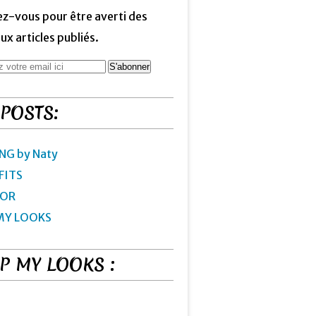
z-vous pour être averti des
x articles publiés.
 POSTS:
NG by Naty
FITS
IOR
MY LOOKS
P MY LOOKS :