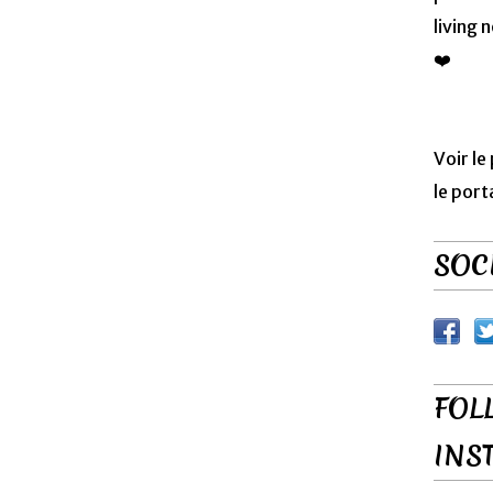
living 
❤️
Voir le
le port
SOCI
FOL
INS