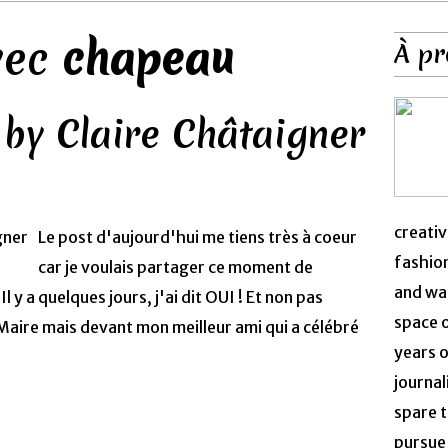
avec
chapeau
À pr
by Claire Châtaigner
creativ
Le post d'aujourd'hui me tiens très à coeur
fashion
car je voulais partager ce moment de
and was
y a quelques jours, j'ai dit OUI ! Et non pas
space 
ire mais devant mon meilleur ami qui a célébré
years o
journal
spare t
pursue 