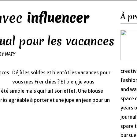
 avec
influencer
À pr
ual pour les vacances
BY NATY
creativ
Déjà les soldes et bientôt les vacances pour
fashion
vous mes Frenchies ? Et bien, je vous
and was
été simple mais qui fait son effet. Une blouse
space 
rès agréable à porter et une jupe en jean pour un
years o
journal
spare t
pursue 