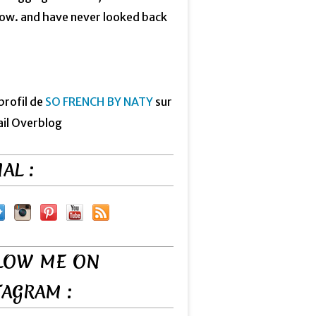
now. and have never looked back
 profil de
SO FRENCH BY NATY
sur
ail Overblog
AL :
LOW ME ON
TAGRAM :