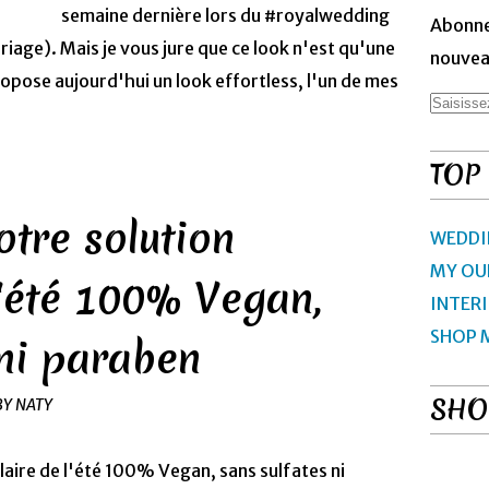
semaine dernière lors du #royalwedding
Abonne
iage). Mais je vous jure que ce look n'est qu'une
nouveau
opose aujourd'hui un look effortless, l'un de mes
TOP
otre solution
WEDDI
MY OU
l'été 100% Vegan,
INTER
SHOP 
 ni paraben
SHO
BY NATY