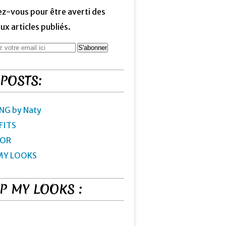
z-vous pour être averti des
x articles publiés.
 POSTS:
NG by Naty
FITS
IOR
MY LOOKS
P MY LOOKS :