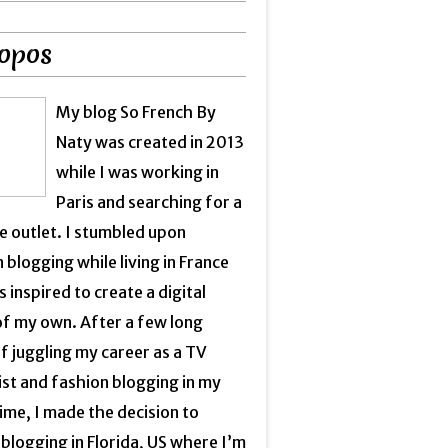
opos
My blog So French By
Naty was created in 2013
while I was working in
Paris and searching for a
e outlet. I stumbled upon
 blogging while living in France
 inspired to create a digital
of my own. After a few long
f juggling my career as a TV
ist and fashion blogging in my
ime, I made the decision to
blogging in Florida, US where I’m