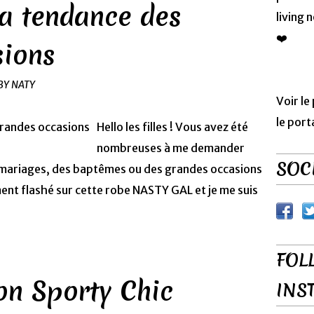
la tendance des
living 
❤️
sions
BY NATY
Voir le
le port
Hello les filles ! Vous avez été
nombreuses à me demander
SOCI
s mariages, des baptêmes ou des grandes occasions
nt flashé sur cette robe NASTY GAL et je me suis
FOL
on Sporty Chic
INS