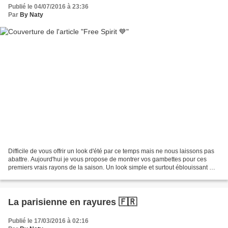
Publié le 04/07/2016 à 23:36
Par
By Naty
Difficile de vous offrir un look d'été par ce temps mais ne nous laissons pas
abattre. Aujourd'hui je vous propose de montrer vos gambettes pour ces
premiers vrais rayons de la saison. Un look simple et surtout éblouissant 💎
✨ En effet, entre deux nuages...
La parisienne en rayures 🇫🇷
Publié le 17/03/2016 à 02:16