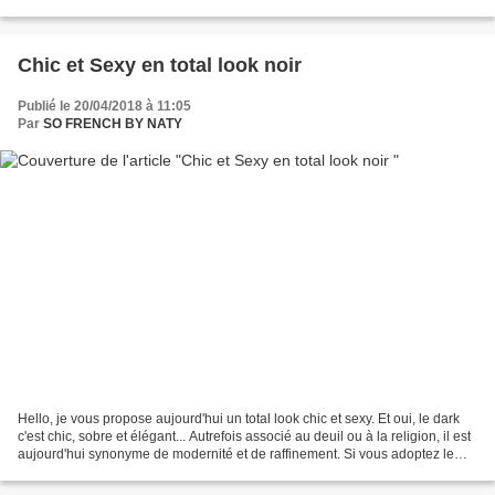
Timba (l'un de mes deux toutous)....
Chic et Sexy en total look noir
Publié le 20/04/2018 à 11:05
Par
SO FRENCH BY NATY
Hello, je vous propose aujourd'hui un total look chic et sexy. Et oui, le dark
c'est chic, sobre et élégant... Autrefois associé au deuil ou à la religion, il est
aujourd'hui synonyme de modernité et de raffinement. Si vous adoptez le
style, vous serez...