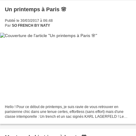
Un printemps à Paris 🌸
Publié le 30/03/2017 à 06:48
Par
SO FRENCH BY NATY
Hello ! Pour ce début de printemps, je suis ravie de vous retrouver en
parisienne chic dans une tenue certes, effortless (sans effort) mais d'une
classe intemporelle : Un trench et un sac signés KARL LAGERFELD ! Le
trench est la pièce incontournable d'un...