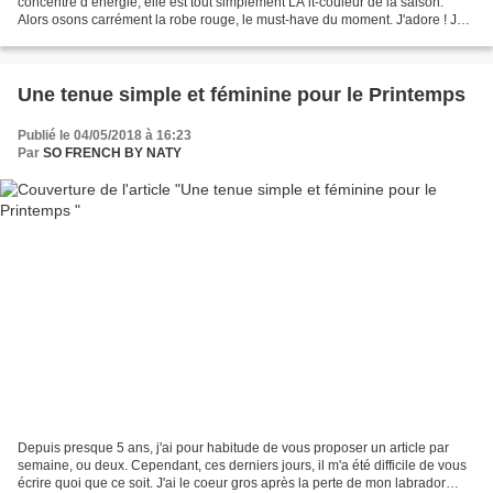
concentré d’énergie, elle est tout simplement LA it-couleur de la saison.
Alors osons carrément la robe rouge, le must-have du moment. J'adore ! Je
vous propose donc aujourd'hui...
Une tenue simple et féminine pour le Printemps
Publié le 04/05/2018 à 16:23
Par
SO FRENCH BY NATY
Depuis presque 5 ans, j'ai pour habitude de vous proposer un article par
semaine, ou deux. Cependant, ces derniers jours, il m'a été difficile de vous
écrire quoi que ce soit. J'ai le coeur gros après la perte de mon labrador