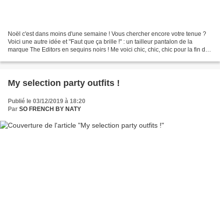
Noël c'est dans moins d'une semaine ! Vous chercher encore votre tenue ?
Voici une autre idée et "Faut que ça brille !" : un tailleur pantalon de la
marque The Editors en sequins noirs ! Me voici chic, chic, chic pour la fin de
l''année ! Whoa... Christmas...
My selection party outfits !
Publié le 03/12/2019 à 18:20
Par
SO FRENCH BY NATY