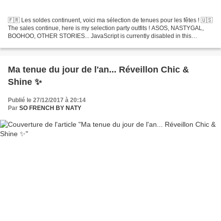
🇫🇷 Les soldes continuent, voici ma sélection de tenues pour les fêtes ! 🇺🇸
The sales continue, here is my selection party outfits ! ASOS, NASTYGAL,
BOOHOO, OTHER STORIES... JavaScript is currently disabled in this
browser. Reactivate it to view this content. Follow...
Ma tenue du jour de l'an... Réveillon Chic &
Shine ✨
Publié le 27/12/2017 à 20:14
Par
SO FRENCH BY NATY