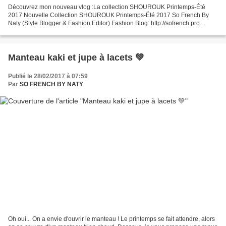
Découvrez mon nouveau vlog :La collection SHOUROUK Printemps-Été
2017 Nouvelle Collection SHOUROUK Printemps-Été 2017 So French By
Naty (Style Blogger & Fashion Editor) Fashion Blog: http://sofrench.pro
Twitter : https://twitter.com/SoFrenchByNaty Facebook...
Manteau kaki et jupe à lacets 💚
Publié le 28/02/2017 à 07:59
Par
SO FRENCH BY NATY
Oh oui... On a envie d'ouvrir le manteau ! Le printemps se fait attendre, alors