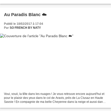
La Clusaz, en Haute- Savoie : Le Chalet...
Au Paradis Blanc ☁️
Publié le 18/02/2017 à 17:04
Par
SO FRENCH BY NATY
Voui, vouii, la tête dans les nuages ! Je vous retrouve encore aujourd'hui et
pour le plaisir des yeux dans le col de Aravis, près de La Clusaz en Haute
Savoie ! En compagnie de ma belle Cheyenne dans la neige et aussi dans
les nuages... Une sensation...