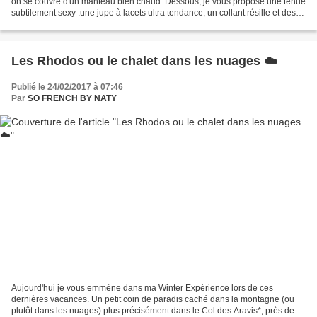
on se couvre d'un manteau bien chaud. Dessous, je vous propose une tenue
subtilement sexy :une jupe à lacets ultra tendance, un collant résille et des
cuissardes... Cette...
Les Rhodos ou le chalet dans les nuages ☁️
Publié le 24/02/2017 à 07:46
Par
SO FRENCH BY NATY
Aujourd'hui je vous emmène dans ma Winter Expérience lors de ces
dernières vacances. Un petit coin de paradis caché dans la montagne (ou
plutôt dans les nuages) plus précisément dans le Col des Aravis*, près de