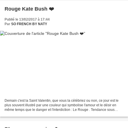
Rouge Kate Bush ❤️
Publié le 13/02/2017 à 17:44
Par
SO FRENCH BY NATY
Demain c'est la Saint Valentin, que vous la célébriez ou non, ce jour est le
plus souvent illustré par une couleur qui symbolise l'amour et le désir en
même temps que le danger et l'interdiction : Le Rouge . Tendance sous
toutes ses formes et dans toutes...