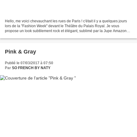
Hello, me voici chevauchant les rues de Paris ! c'était il y a quelques jours
lors de la "Fashion Week" devant le Théâtre du Palais Royal. Je vous
propose un look subtilement rock et élégant, sublimé par la Jupe Amazone
de Claire Châtaigner ! Une publication...
Pink & Gray
Publié le 07/03/2017 à 07:50
Par
SO FRENCH BY NATY