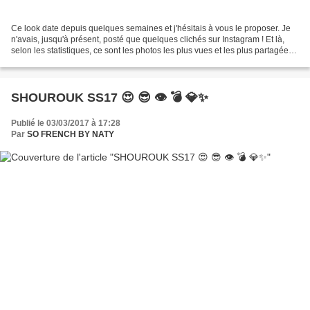
Ce look date depuis quelques semaines et j'hésitais à vous le proposer. Je
n'avais, jusqu'à présent, posté que quelques clichés sur Instagram ! Et là,
selon les statistiques, ce sont les photos les plus vues et les plus partagées
ces derniers mois : Une...
SHOUROUK SS17 😍 😎 👁 💣 💎✨
Publié le 03/03/2017 à 17:28
Par
SO FRENCH BY NATY