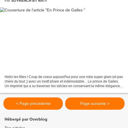
Par
SO FRENCH BY NATY
Hello les filles ! Coup de coeur aujourd'hui pour une robe super glam (et pas
chère du tout ;) avec un motif phare et indémodable... Le prince de Galles.
Un imprimé qui a su traverser les siècles en conservant la même élégance.
Terriblement irrésistible,...
< Page précédente
Page suivante >
Hébergé par Overblog