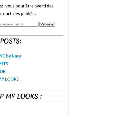
z-vous pour être averti des
x articles publiés.
 POSTS:
NG by Naty
FITS
IOR
MY LOOKS
P MY LOOKS :