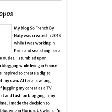
opos
My blog So French By
Naty was created in 2013
while I was working in
Paris and searching for a
e outlet. I stumbled upon
 blogging while living in France
 inspired to create a digital
of my own. After a few long
f juggling my career as a TV
ist and fashion blogging in my
ime, I made the decision to
blogging in Florida, US where I’m