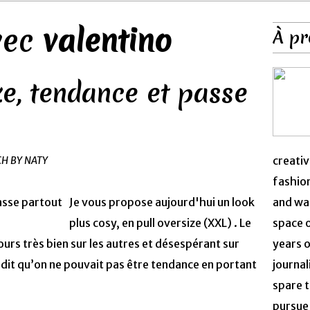
avec
valentino
À pr
ze, tendance et passe
creativ
CH BY NATY
fashion
Je vous propose aujourd'hui un look
and was
plus cosy, en pull oversize (XXL) . Le
space 
urs très bien sur les autres et désespérant sur
years o
a dit qu’on ne pouvait pas être tendance en portant
journal
spare t
pursue 