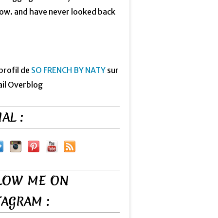
now. and have never looked back
 profil de
SO FRENCH BY NATY
sur
ail Overblog
AL :
LOW ME ON
TAGRAM :