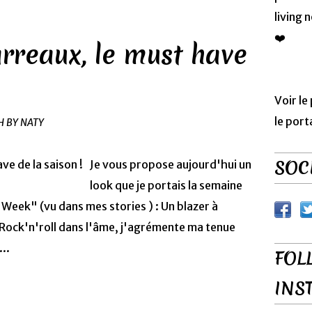
living 
❤️
arreaux, le must have
Voir le
le port
H BY NATY
SOCI
Je vous propose aujourd'hui un
look que je portais la semaine
n Week" (vu dans mes stories ) : Un blazer à
 Rock'n'roll dans l'âme, j'agrémente ma tenue
..
FOL
INS