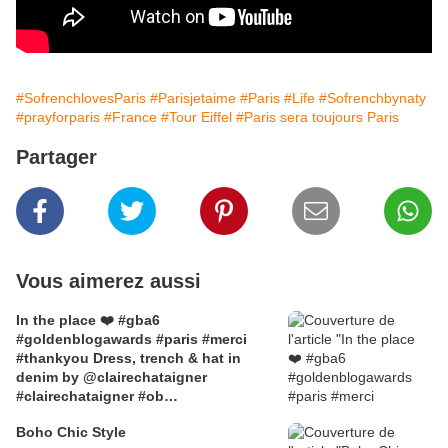
#SofrenchlovesParis
#Parisjetaime
#Paris
#Life
#Sofrenchbynaty
#prayforparis
#France
#Tour Eiffel
#Paris sera toujours Paris
Partager
Vous aimerez aussi
In the place ❤️ #gba6
#goldenblogawards #paris #merci
#thankyou Dress, trench & hat in
denim by @clairechataigner
#clairechataigner #ob
#sofrenchbynaty #sofrenchlovesparis
Boho Chic Style
@goldenblogawards @Hôtel de Ville,