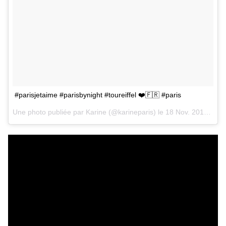
#parisjetaime #parisbynight #toureiffel ❤️🇫🇷 #paris
Une photo publiée par Karine (@karineparis) le
18 Nov. 2015 à 15h00 PST