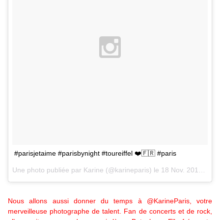
#parisjetaime #parisbynight #toureiffel ❤️🇫🇷 #paris
Une photo publiée par Karine (@karineparis) le
18 Nov. 2015 à 15h03 PST
Nous allons aussi donner du temps à
@KarineParis
, votre
merveilleuse photographe de talent. Fan de concerts et de rock,