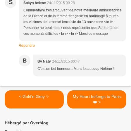
S
Soltys helene
24/11/2015 00:28
Commentaire tres emouvant de notre meilleure ambassadrice
de la France et de la femme française en hommage à toutes
les victimes de l attentat terroriste du 13 novembre <br />
Personne ne peut mieux nous représenter que So french en
ces moments difficiles <br /> <br /> Merci ce message
Répondre
B
By Naty
24/11/2015 00:47
C'est un bel honneur... Merci beaucoup Hélène !
< Gold'n Grey ✨
My Heart belongs to Paris
❤️ >
Hébergé par Overblog