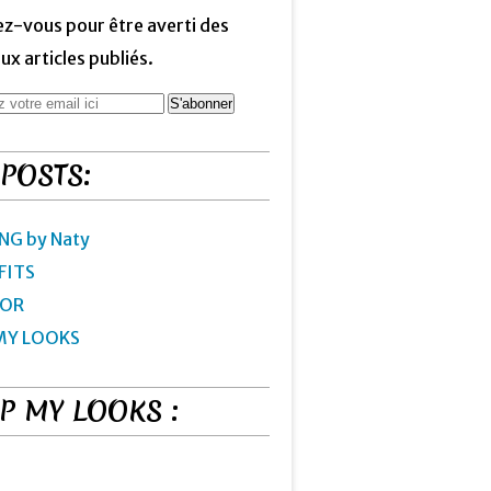
z-vous pour être averti des
x articles publiés.
 POSTS:
NG by Naty
FITS
IOR
MY LOOKS
P MY LOOKS :