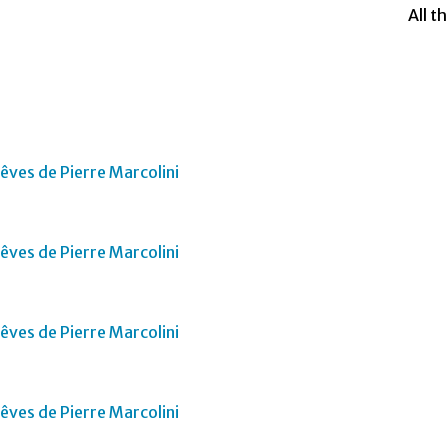
All t