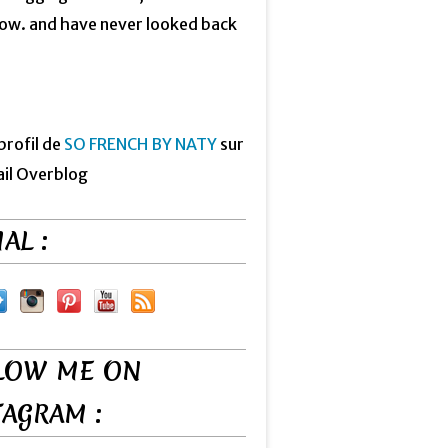
now. and have never looked back
 profil de
SO FRENCH BY NATY
sur
ail Overblog
AL :
LOW ME ON
TAGRAM :