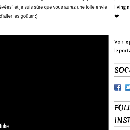
living 
êvées" et je suis sûre que vous aurez une folle envie
❤️
d'aller les goûter ;)
Voir le
le port
SOCI
FOL
INS