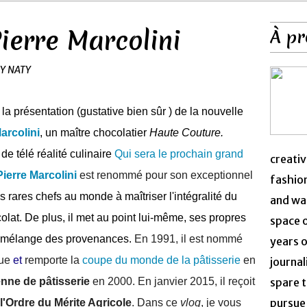
Pierre Marcolini
À pr
BY NATY
à la présentation (gustative bien sûr ) de la nouvelle
arcolini
, un maître chocolatier
Haute Couture.
de télé réalité culinaire
Qui sera le prochain grand
creativ
Pierre Marcolini
est renommé pour son exceptionnel
fashion
s rares chefs au monde à maîtriser l'intégralité du
and was
olat. De plus, il met au point lui-même, ses propres
space 
de mélange des provenances.
En 1991, il est nommé
years o
que
et
remporte la
coupe du monde de la pâtisserie
en
journal
nne de pâtisserie
en 2000. En janvier 2015, il reçoit
spare t
pursue 
 l'Ordre du Mérite Agricole
. Dans ce
vlog
, je vous