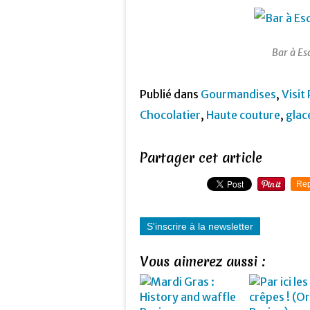
Bar à Es
Publié dans
Gourmandises
,
Visit 
Chocolatier
,
Haute couture
,
glac
Partager cet article
Rep
S'inscrire à la newsletter
Vous aimerez aussi :