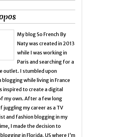
opos
My blog So French By
Naty was created in 2013
while I was working in
Paris and searching for a
e outlet. I stumbled upon
 blogging while living in France
 inspired to create a digital
of my own. After a few long
f juggling my career as a TV
ist and fashion blogging in my
ime, I made the decision to
blogging in Florida, US where I’m