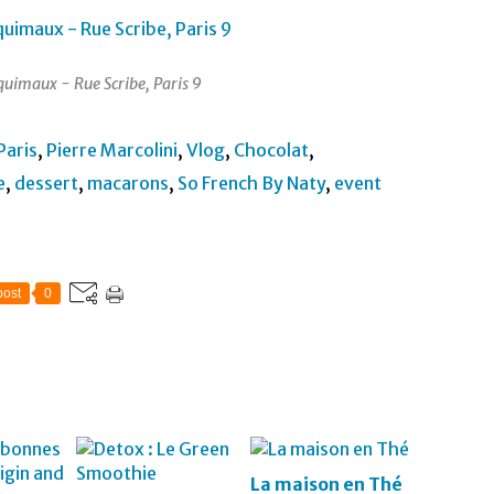
quimaux - Rue Scribe, Paris 9
Paris
,
Pierre Marcolini
,
Vlog
,
Chocolat
,
e
,
dessert
,
macarons
,
So French By Naty
,
event
ost
0
La maison en Thé