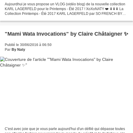
Aujourdhui je vous propose un VLOG (vidéo blog) de la nouvelle collection
KARL LAGERFELD pour le Printemps - Été 2017 ! XoXoNATY ❤️ ⬇︎⬇︎⬇︎ La
Collection Printemps - Été 2017 KARL LAGERFELD par SO FRENCH BY
NATY So French By Naty (Style Blogger & Fashion...
"Mami Wata Invocations" by Claire Châtaigner ✨
Publié le 30/06/2016 à 06:50
Par
By Naty
C'est avec joie que je vous parle aujourd'hui d'un défilé qui dépasse toutes