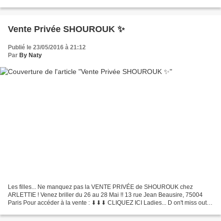
chirurgie... Une vraie...
Vente Privée SHOUROUK ✨
Publié le 23/05/2016 à 21:12
Par
By Naty
Les filles... Ne manquez pas la VENTE PRIVÉE de SHOUROUK chez
ARLETTIE ! Venez briller du 26 au 28 Mai !! 13 rue Jean Beausire, 75004
Paris Pour accéder à la vente : ⬇︎⬇︎⬇︎ CLIQUEZ ICI Ladies... D on't miss out
SHOUROUK annual PRIVATE SALE with ARLETTIE...