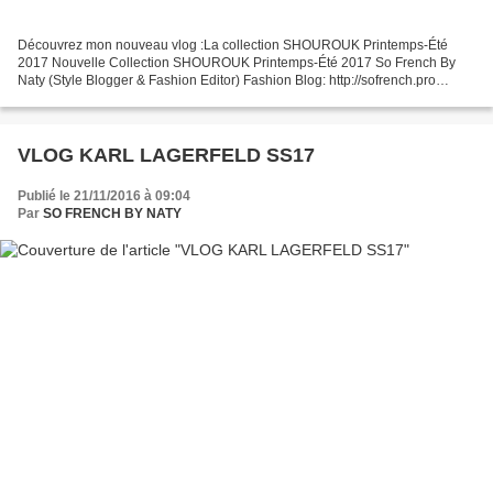
Découvrez mon nouveau vlog :La collection SHOUROUK Printemps-Été
2017 Nouvelle Collection SHOUROUK Printemps-Été 2017 So French By
Naty (Style Blogger & Fashion Editor) Fashion Blog: http://sofrench.pro
Twitter : https://twitter.com/SoFrenchByNaty Facebook...
VLOG KARL LAGERFELD SS17
Publié le 21/11/2016 à 09:04
Par
SO FRENCH BY NATY