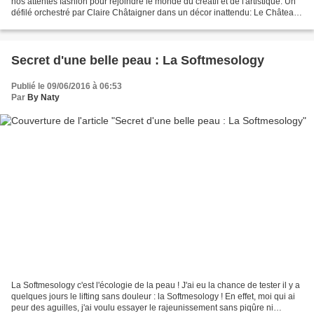
nos attentes fashion pour rejoindre le monde du créatif et de l'artistique. Un
défilé orchestré par Claire Châtaigner dans un décor inattendu: Le Château
Musée vaudou de Strasbourg... Une...
Secret d'une belle peau : La Softmesology
Publié le 09/06/2016 à 06:53
Par
By Naty
La Softmesology c'est l'écologie de la peau ! J'ai eu la chance de tester il y a
quelques jours le lifting sans douleur : la Softmesology ! En effet, moi qui ai
peur des aguilles, j'ai voulu essayer le rajeunissement sans piqûre ni