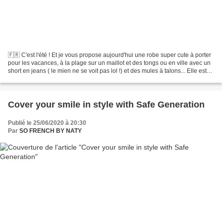
🇫🇷 C'est l'été ! Et je vous propose aujourd'hui une robe super cute à porter
pour les vacances, à la plage sur un maillot et des tongs ou en ville avec un
short en jeans ( le mien ne se voit pas lol !) et des mules à talons... Elle est
trop chic, j'adore....
Cover your smile in style with Safe Generation
Publié le 25/06/2020 à 20:30
Par
SO FRENCH BY NATY