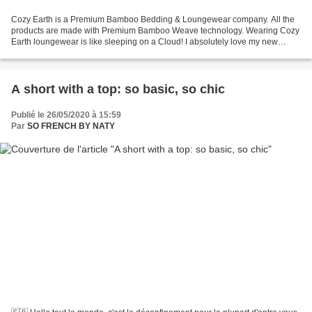
Cozy Earth is a Premium Bamboo Bedding & Loungewear company. All the
products are made with Premium Bamboo Weave technology. Wearing Cozy
Earth loungewear is like sleeping on a Cloud! I absolutely love my new
pajamas, they’re amazing! Definitely the most...
A short with a top: so basic, so chic
Publié le 26/05/2020 à 15:59
Par
SO FRENCH BY NATY