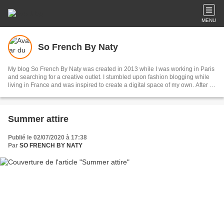
MENU
So French By Naty
My blog So French By Naty was created in 2013 while I was working in Paris
and searching for a creative outlet. I stumbled upon fashion blogging while
living in France and was inspired to create a digital space of my own. After a
few long years of juggling my career as a TV journalist and fashion blogging
in my spare time, I made the decision to pursue blogging in Florida, US
where I’m living now. and have never looked back ❤️
Summer attire
Publié le 02/07/2020 à 17:38
Par
SO FRENCH BY NATY