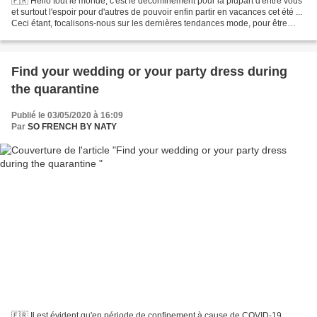
🇫🇷 Hello tout le monde, c'est le déconfinement pour la plupart d'entre vous
et surtout l'espoir pour d'autres de pouvoir enfin partir en vacances cet été ...
Ceci étant, focalisons-nous sur les dernières tendances mode, pour être
stylée en toutes circonstances...
Find your wedding or your party dress during
the quarantine
Publié le 03/05/2020 à 16:09
Par
SO FRENCH BY NATY
🇫🇷 Il est évident qu'en période de confinement à cause de COVID-19,