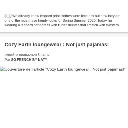
🇺🇸 We already knew leopard print clothes were timeless but now they are
one of the must-have trendy looks for Spring Summer 2020. Today I'm
wearing a leopard print dress with flutter sleeves that I match with Western
style white boots... 🇫🇷 Nous savions...
Cozy Earth loungewear : Not just pajamas!
Publié le 08/06/2020 à 04:37
Par
SO FRENCH BY NATY