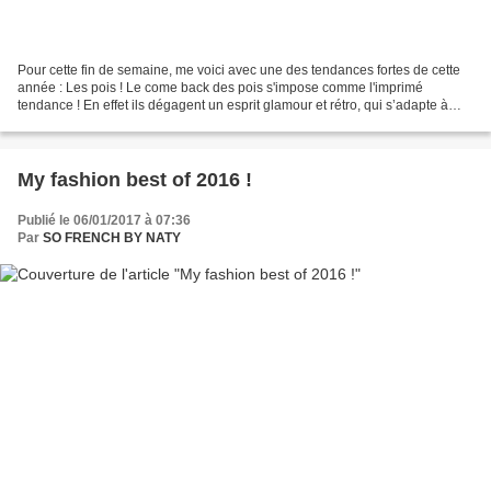
Pour cette fin de semaine, me voici avec une des tendances fortes de cette
année : Les pois ! Le come back des pois s'impose comme l'imprimé
tendance ! En effet ils dégagent un esprit glamour et rétro, qui s’adapte à
tous nos looks. J'ai donc choisi d'associer...
My fashion best of 2016 !
Publié le 06/01/2017 à 07:36
Par
SO FRENCH BY NATY