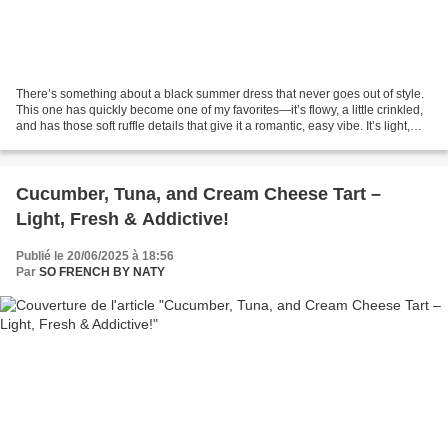
There’s something about a black summer dress that never goes out of style.
This one has quickly become one of my favorites—it’s flowy, a little crinkled,
and has those soft ruffle details that give it a romantic, easy vibe. It’s light,
flattering, and...
Cucumber, Tuna, and Cream Cheese Tart –
Light, Fresh & Addictive!
Publié le 20/06/2025 à 18:56
Par
SO FRENCH BY NATY