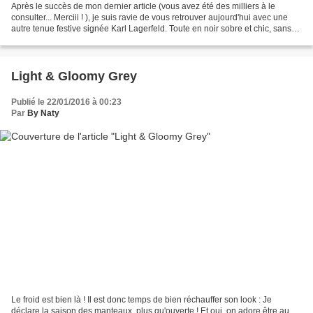
Après le succès de mon dernier article (vous avez été des milliers à le
consulter... Merciii ! ), je suis ravie de vous retrouver aujourd'hui avec une
autre tenue festive signée Karl Lagerfeld. Toute en noir sobre et chic, sans
oublier les paillettes...
Light & Gloomy Grey
Publié le 22/01/2016 à 00:23
Par
By Naty
Le froid est bien là ! Il est donc temps de bien réchauffer son look : Je
déclare la saison des manteaux, plus qu'ouverte ! Et oui, on adore être au