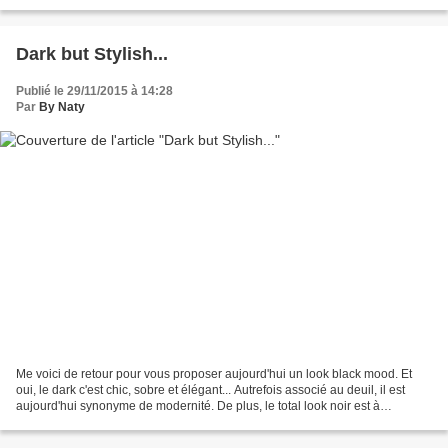
avec plaisir ;) Bisous...
Dark but Stylish...
Publié le 29/11/2015 à 14:28
Par
By Naty
Me voici de retour pour vous proposer aujourd'hui un look black mood. Et
oui, le dark c'est chic, sobre et élégant... Autrefois associé au deuil, il est
aujourd'hui synonyme de modernité. De plus, le total look noir est à
l'honneur pour cet automne-hiver...