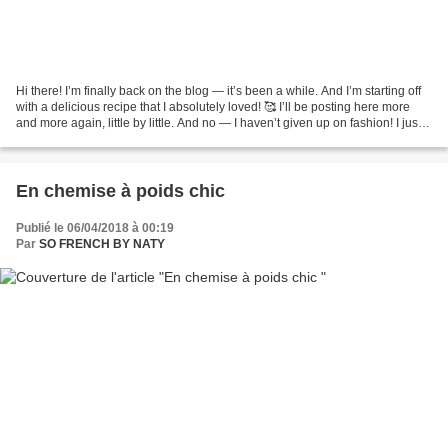
Hi there! I’m finally back on the blog — it’s been a while. And I’m starting off
with a delicious recipe that I absolutely loved! 🥰 I’ll be posting here more
and more again, little by little. And no — I haven’t given up on fashion! I just
had to fully...
En chemise à poids chic
Publié le 06/04/2018 à 00:19
Par
SO FRENCH BY NATY