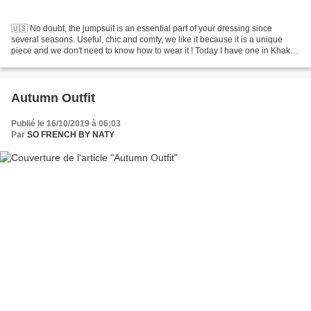
🇺🇸 No doubt, the jumpsuit is an essential part of your dressing since
several seasons. Useful, chic and comfy, we like it because it is a unique
piece and we don't need to know how to wear it ! Today I have one in Khaki,
a trend to be considered this...
Autumn Outfit
Publié le 16/10/2019 à 06:03
Par
SO FRENCH BY NATY