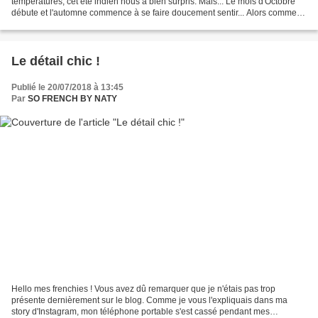
températures, cet été indien nous a bien surpris. Mais... Le mois d'Octobre
débute et l'automne commence à se faire doucement sentir... Alors comment
s'habiller ? Voici le vêtement...
Le détail chic !
Publié le 20/07/2018 à 13:45
Par
SO FRENCH BY NATY
Hello mes frenchies ! Vous avez dû remarquer que je n'étais pas trop
présente dernièrement sur le blog. Comme je vous l'expliquais dans ma
story d'Instagram, mon téléphone portable s'est cassé pendant mes