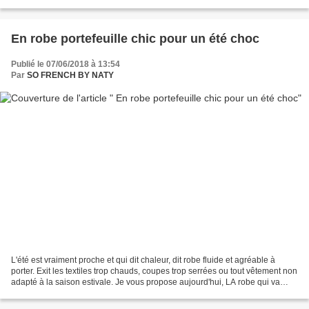
me suis dit que c’était typiquement le...
En robe portefeuille chic pour un été choc
Publié le 07/06/2018 à 13:54
Par
SO FRENCH BY NATY
L'été est vraiment proche et qui dit chaleur, dit robe fluide et agréable à
porter. Exit les textiles trop chauds, coupes trop serrées ou tout vêtement non
adapté à la saison estivale. Je vous propose aujourd'hui, LA robe qui va
vous permettre de faire...