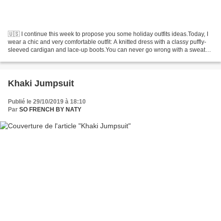
🇺🇸 I continue this week to propose you some holiday outfits ideas.Today, I
wear a chic and very comfortable outfit: A knitted dress with a classy puffly-
sleeved cardigan and lace-up boots.You can never go wrong with a sweater
dress. This look is perfect...
Khaki Jumpsuit
Publié le 29/10/2019 à 18:10
Par
SO FRENCH BY NATY