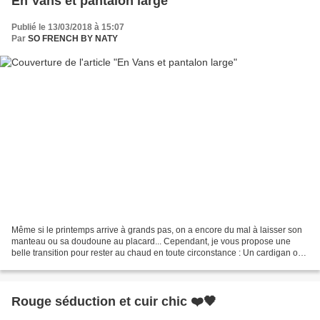
En Vans et pantalon large
Publié le 13/03/2018 à 15:07
Par
SO FRENCH BY NATY
Même si le printemps arrive à grands pas, on a encore du mal à laisser son
manteau ou sa doudoune au placard... Cependant, je vous propose une
belle transition pour rester au chaud en toute circonstance : Un cardigan ou
un gilet à grosse maille sur une...
Rouge séduction et cuir chic ❤️🖤