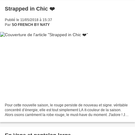
Strapped in Chic ❤️
Publié le 11/05/2018 à 15:37
Par
SO FRENCH BY NATY
Pour cette nouvelle saison, le rouge persiste de nouveau et signe. véritable
concentré d’énergie, elle est tout simplement LA it-couleur de la saison.
Alors osons carrément la robe rouge, le must-have du moment. J'adore ! Je
vous propose donc aujourd'hui...