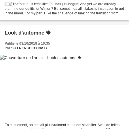
🇺🇸 That's true - it feels like Fall has just begun! And yet we are already
planning our outfits for Winter ? But sometimes all it takes is inspiration to get
in the mood. For my part, I like the challenge of making the transition from
some of my windy...
Look d'automne 🍁
Publié le 03/10/2018 à 10:35
Par
SO FRENCH BY NATY
En ce moment, on ne sait plus vraiment comment s'habiller. Avec de telles