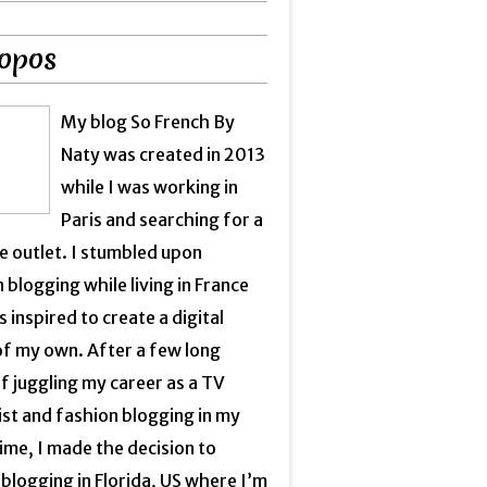
opos
My blog So French By
Naty was created in 2013
while I was working in
Paris and searching for a
e outlet. I stumbled upon
 blogging while living in France
 inspired to create a digital
of my own. After a few long
f juggling my career as a TV
ist and fashion blogging in my
ime, I made the decision to
blogging in Florida, US where I’m