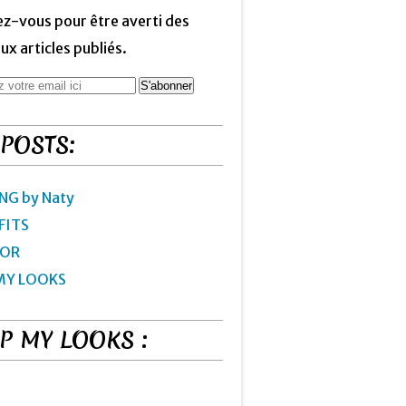
z-vous pour être averti des
x articles publiés.
 POSTS:
NG by Naty
FITS
IOR
MY LOOKS
P MY LOOKS :