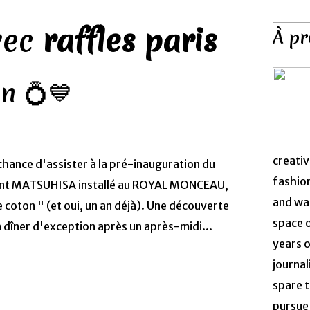
avec
raffles paris
À pr
n 💍💙
creativ
a chance d'assister à la pré-inauguration du
fashion
nt MATSUHISA installé au ROYAL MONCEAU,
and was
 coton " (et oui, un an déjà). Une découverte
space 
dîner d'exception après un après-midi...
years o
journal
spare t
pursue 