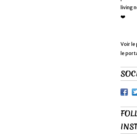
living 
❤️
Voir le
le port
SOCI
FOL
INS