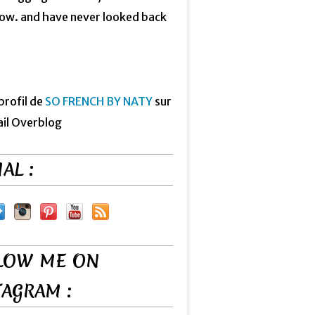
now. and have never looked back
 profil de
SO FRENCH BY NATY
sur
ail Overblog
AL :
LOW ME ON
TAGRAM :